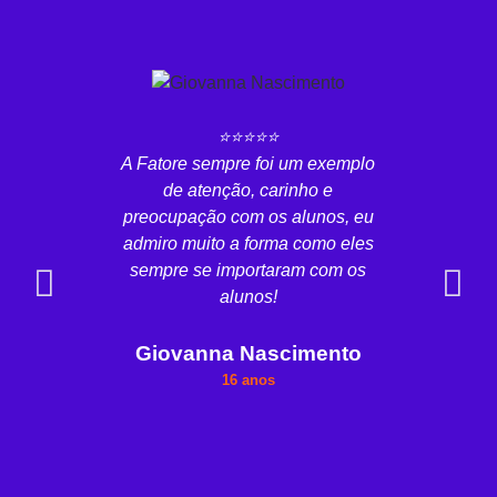
⭐⭐⭐⭐⭐
A Fatore sempre foi um exemplo
A minha
de atenção, carinho e
está se
preocupação com os alunos, eu
apr
admiro muito a forma como eles
profess
sempre se importaram com os
módul
alunos!
dúvidas 
Giovanna Nascimento
16 anos